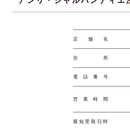
アンリ・シャルパンティエ渋
店
舗
名
住
所
電
話
番
号
営
業
時
間
最
短
受
取
日
時