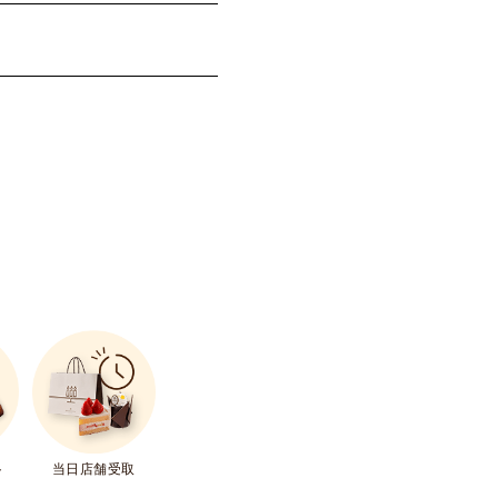
ト
当日店舗受取