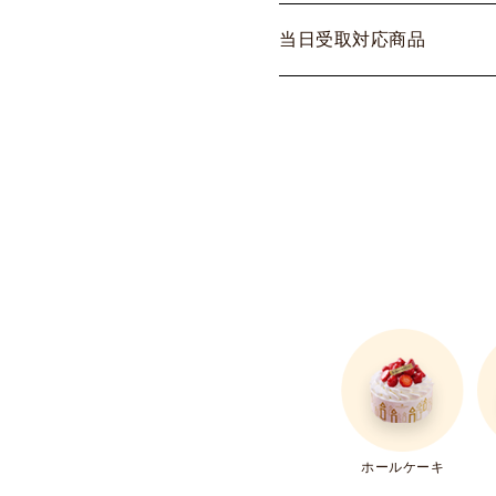
当
日
受
取
対
応
商
品
ホールケーキ