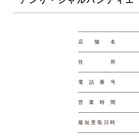
アンリ・シャルパンティエ
店
舗
名
住
所
電
話
番
号
営
業
時
間
最
短
受
取
日
時