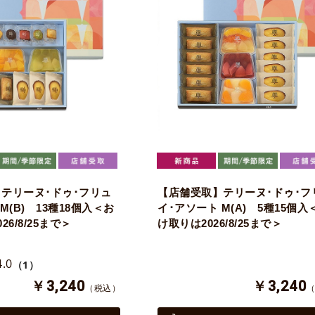
テリーヌ･ドゥ･フリュ
【店舗受取】テリーヌ･ドゥ･フ
M(B) 13種18個入＜お
イ･アソート M(A) 5種15個入
6/8/25まで＞
け取りは2026/8/25まで＞
4.0
（1）
￥3,240
￥3,240
（税込）