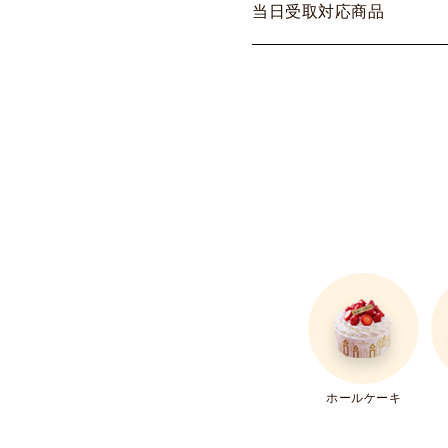
当
日
受
取
対
応
商
品
ホールケーキ