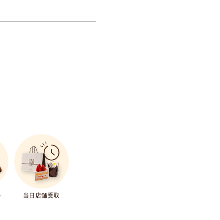
ト
当日店舗受取