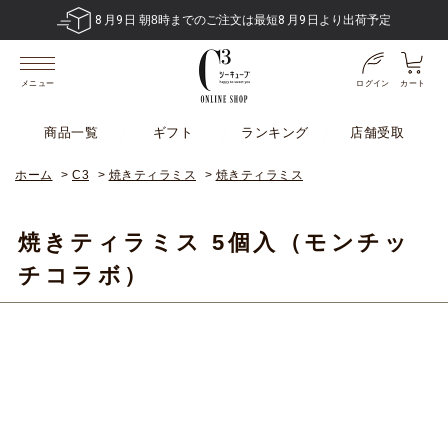
8
月
9
日 朝8時までのご注文は最短
8
月
9
日より出荷予定
ログイン
カート
メニュー
商品一覧
ギフト
ランキング
店舗受取
ホーム
>
C3
>
焼きティラミス
>
焼きティラミス
焼きティラミス 5個入（モンチッ
チコラボ）