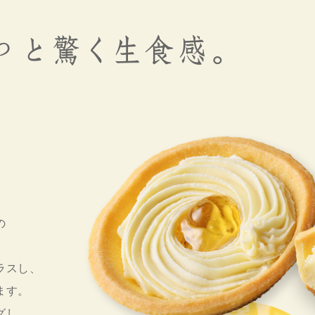
の
ラスし、
ます。
グし、