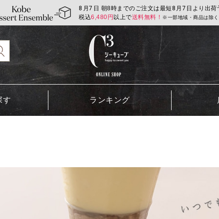
8
月
7
日 朝8時までのご注文は最短
8
月
7
日より出荷
税込
6,480
円
以上で
送料無料！
※一部地域・商品は除く
探す
ランキング