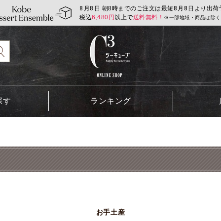
8
月
8
日 朝8時までのご注文は最短
8
月
8
日より出荷
税込
6,480
円
以上で
送料無料！
※一部地域・商品は除く
探す
ランキング
お手土産