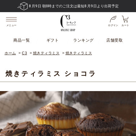
8
月
9
日 朝8時までのご注文は最短
8
月
9
日より出荷予定
ログイン
カート
メニュー
商品一覧
ギフト
ランキング
店舗受取
ホーム
>
C3
>
焼きティラミス
>
焼きティラミス
焼きティラミス ショコラ