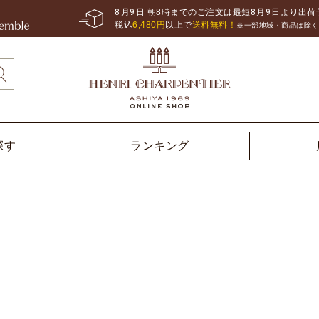
8
月
9
日 朝8時までのご注文は最短
8
月
9
日より出荷
税込
6,480
円
以上で
送料無料！
※一部地域・商品は除く
探す
ランキング