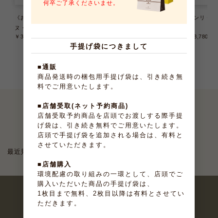
何卒ご了承くださいませ。
《お届けは9/22まで》テリー
《お届けは8/31まで》大納言ふ
アンリ・ケ
ヌ・ドゥ・フリュイ 6種6個入
ぃなんしぇ 10個入
入
￥3,240
（税込）
￥2,376
（税込）
￥3,780
（
手提げ袋につきまして
■通販
商品発送時の梱包用手提げ袋は、引き続き無
料でご用意いたします。
■店舗受取(ネット予約商品)
店舗受取予約商品を店頭でお渡しする際手提
最近見たお菓子
げ袋は、引き続き無料でご用意いたします。
店頭で手提げ袋を追加される場合は、有料と
させていただきます。
最近見た商品がありません。
■店舗購入
環境配慮の取り組みの一環として、店頭でご
購入いただいた商品の手提げ袋は、
1枚目まで無料、2枚目以降は有料とさせてい
ただきます。