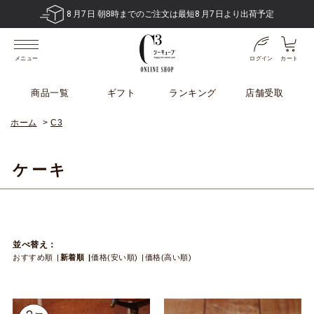
8
月
7
日 朝8時までのご注文は最短
8
月
7
日より出荷予定
ログイン
カート
メニュー
商品一覧
ギフト
ランキング
店舗受取
ホーム
>
C3
ケーキ
並べ替え：
おすすめ順
新着順
価格(安い順)
価格(高い順)