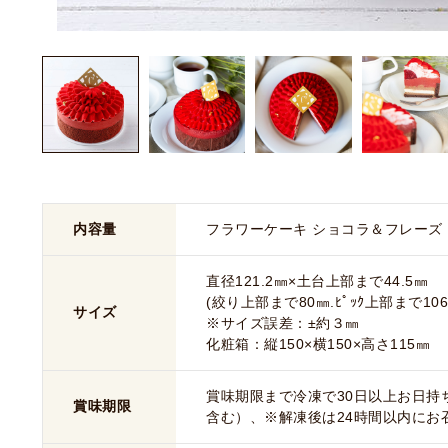
内容量
フラワーケーキ ショコラ＆フレーズ 
直径121.2㎜×土台上部まで44.5㎜
(絞り上部まで80㎜.ﾋﾟｯｸ上部まで106
サイズ
※サイズ誤差：±約３㎜
化粧箱：縦150×横150×高さ115㎜
賞味期限まで冷凍で30日以上お日持
賞味期限
含む）、※解凍後は24時間以内にお