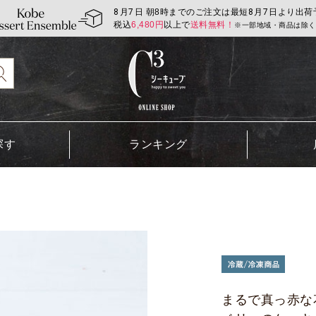
8
月
7
日 朝8時までのご注文は最短
8
月
7
日より出荷
税込
6,480
円
以上で
送料無料！
※一部地域・商品は除く
探す
ランキング
まるで真っ赤な