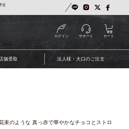
予定
ログイン
サポート
カート
店舗受取
法人様・大口のご注文
花束のような 真っ赤で華やかなチョコとストロ