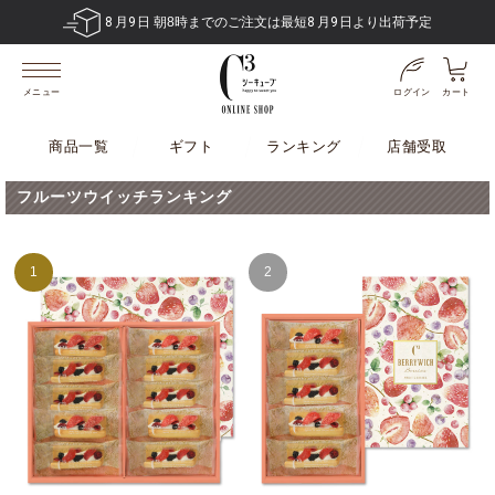
8
月
9
日 朝8時までのご注文は最短
8
月
9
日より出荷予定
ログイン
カート
メニュー
商品一覧
ギフト
ランキング
店舗受取
フルーツウイッチランキング
1
2