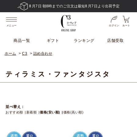
8
月
7
日 朝8時までのご注文は最短
8
月
7
日より出荷予定
ログイン
カート
メニュー
商品一覧
ギフト
ランキング
店舗受取
ホーム
>
C3
>
詰め合わせ
ティラミス・ファンタジスタ
並べ替え：
おすすめ順
新着順
価格(安い順)
価格(高い順)