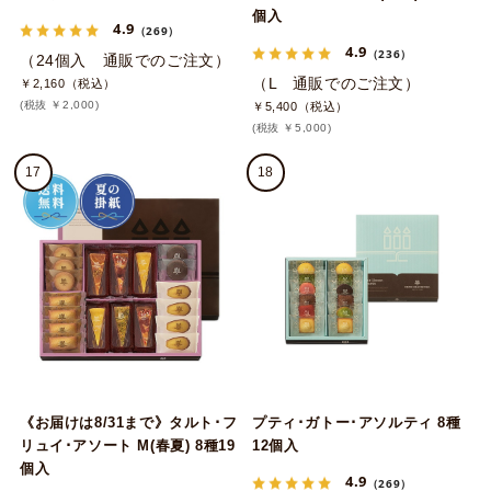
個入
4.9
（269）
4.9
（236）
（24個入 通販でのご注文）
（L 通販でのご注文）
￥2,160（税込）
(税抜 ￥2,000)
￥5,400（税込）
(税抜 ￥5,000)
17
18
《お届けは8/31まで》タルト･フ
プティ･ガトー･アソルティ 8種
リュイ･アソート M(春夏) 8種19
12個入
個入
4.9
（269）