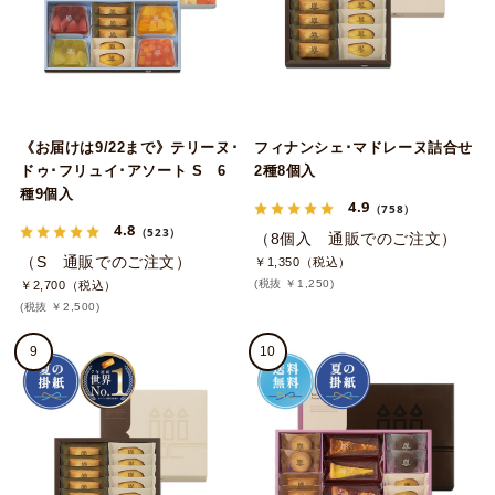
《お届けは9/22まで》テリーヌ･
フィナンシェ･マドレーヌ詰合せ
ドゥ･フリュイ･アソート S 6
2種8個入
種9個入
4.9
（758）
4.8
（523）
（8個入 通販でのご注文）
（S 通販でのご注文）
￥1,350（税込）
(税抜 ￥1,250)
￥2,700（税込）
(税抜 ￥2,500)
9
10