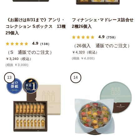
《お届けは8/31まで》アンリ・
フィナンシェ･マドレーヌ詰合せ
コレクション Sボックス 13種
2種26個入
29個入
4.9
（758）
4.9
（138）
（26個入 通販でのご注文）
（S 通販でのご注文）
￥4,320（税込）
(税抜 ￥4,000)
￥3,240（税込）
(税抜 ￥3,000)
13
14