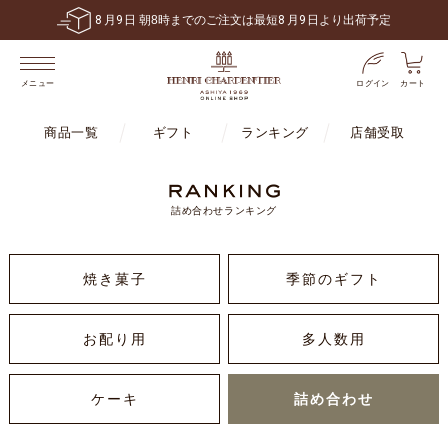
8
月
9
日 朝8時までのご注文は最短
8
月
9
日より出荷予定
ログイン
カート
メニュー
商品一覧
ギフト
ランキング
店舗受取
詰め合わせランキング
焼き菓子
季節のギフト
お配り用
多人数用
ケーキ
詰め合わせ