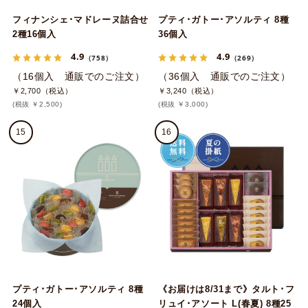
フィナンシェ･マドレーヌ詰合せ
プティ･ガトー･アソルティ 8種
2種16個入
36個入
4.9
4.9
（758）
（269）
（16個入 通販でのご注文）
（36個入 通販でのご注文）
￥2,700（税込）
￥3,240（税込）
(税抜 ￥2,500)
(税抜 ￥3,000)
15
16
プティ･ガトー･アソルティ 8種
《お届けは8/31まで》タルト･フ
24個入
リュイ･アソート L(春夏) 8種25