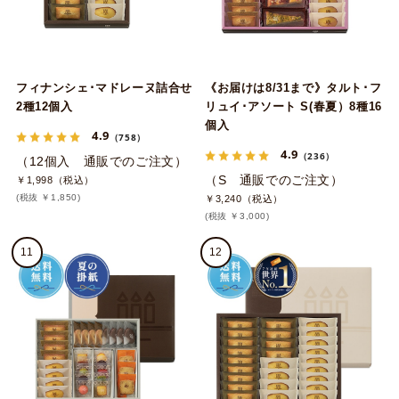
フィナンシェ･マドレーヌ詰合せ
《お届けは8/31まで》タルト･フ
2種12個入
リュイ･アソート S(春夏）8種16
個入
4.9
（758）
4.9
（236）
（12個入 通販でのご注文）
（S 通販でのご注文）
￥1,998（税込）
(税抜 ￥1,850)
￥3,240（税込）
(税抜 ￥3,000)
11
12