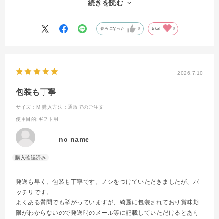
続きを読む
ります。
もちろん自分へのご褒美としても、おいしくいただいています。
参考になった
0
Like!
0
2026.7.10
包装も丁寧
サイズ：M
購入方法：通販でのご注文
使用目的
:ギフト用
no name
発送も早く、包装も丁寧です。ノシをつけていただきましたが、バ
ッチリです。
よくある質問でも挙がっていますが、綺麗に包装されており賞味期
限がわからないので発送時のメール等に記載していただけるとあり