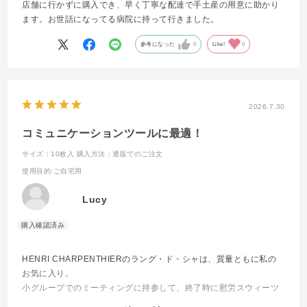
店舗に行かずに購入でき、早く丁寧な配達で手土産の用意に助かり
ます。お世話になってる病院に持って行きました。
参考になった
0
Like!
0
2026.7.30
コミュニケーションツールに最適！
サイズ：10枚入
購入方法：通販でのご注文
使用目的
:ご自宅用
Lucy
HENRI CHARPENTHIERのラング・ド・シャは、質量ともに私の
お気に入り。
小グループでのミーティングに持参して、終了時に慰労スウィーツ
としてメンバーに渡すと、重たかった場も和み、次への活力にもな