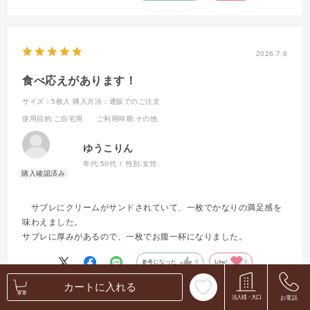
2026.7.6
食べ応えがあります！
サイズ：5枚入
購入方法：通販でのご注文
使用目的
:ご自宅用
ご利用時期
:その他
ゆうこりん
年代:
50代
性別:
女性
サブレにクリームがサンドされていて、一枚でかなりの満足感を
味わえました。
サブレに厚みがあるので、一枚でお腹一杯になりました。
参考になった
0
Like!
0
カートに入れる
法人様・大口
お電話