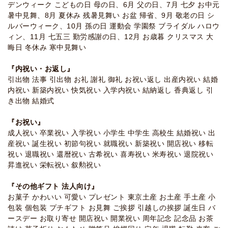
デンウィーク こどもの日 母の日、6月 父の日、7月 七夕 お中元
暑中見舞、8月 夏休み 残暑見舞い お盆 帰省、9月 敬老の日 シ
ルバーウィーク、10月 孫の日 運動会 学園祭 ブライダル ハロウ
ィン、11月 七五三 勤労感謝の日、12月 お歳暮 クリスマス 大
晦日 冬休み 寒中見舞い
『内祝い・お返し』
引出物 法事 引出物 お礼 謝礼 御礼 お祝い返し 出産内祝い 結婚
内祝い 新築内祝い 快気祝い 入学内祝い 結納返し 香典返し 引
き出物 結婚式
『お祝い』
成人祝い 卒業祝い 入学祝い 小学生 中学生 高校生 結婚祝い 出
産祝い 誕生祝い 初節句祝い 就職祝い 新築祝い 開店祝い 移転
祝い 退職祝い 還暦祝い 古希祝い 喜寿祝い 米寿祝い 退院祝い
昇進祝い 栄転祝い 叙勲祝い
『その他ギフト 法人向け』
お菓子 かわいい 可愛い プレゼント 東京土産 お土産 手土産 小
包装 個包装 プチギフト お見舞 ご挨拶 引越しの挨拶 誕生日 バ
ースデー お取り寄せ 開店祝い 開業祝い 周年記念 記念品 お茶