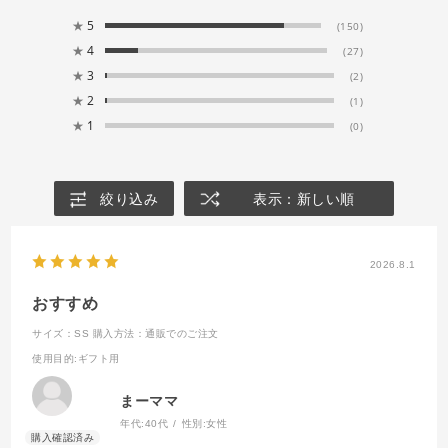
★
5
(150)
★
4
(27)
★
3
(2)
★
2
(1)
★
1
(0)
絞り込み
表示：新しい順
2026.8.1
おすすめ
サイズ：SS
購入方法：通販でのご注文
使用目的
:ギフト用
まーママ
年代:
40代
性別:
女性