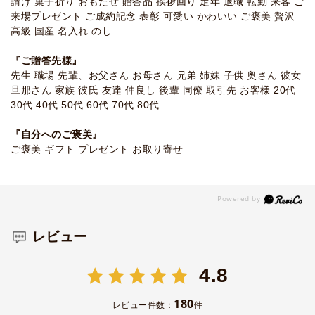
請け 菓子折り おもたせ 贈答品 挨拶回り 定年 退職 転勤 来客 ご
来場プレゼント ご成約記念 表彰 可愛い かわいい ご褒美 贅沢
高級 国産 名入れ のし
『ご贈答先様』
先生 職場 先輩、お父さん お母さん 兄弟 姉妹 子供 奥さん 彼女
旦那さん 家族 彼氏 友達 仲良し 後輩 同僚 取引先 お客様 20代
30代 40代 50代 60代 70代 80代
『自分へのご褒美』
ご褒美 ギフト プレゼント お取り寄せ
レビュー
4.8
180
レビュー件数：
件