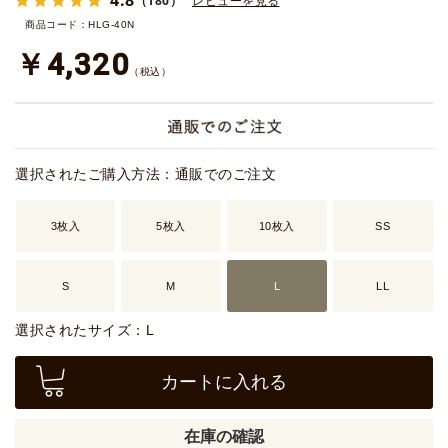
（180）
レビューを見る
商品コード：HLG-40N
￥4,320
（税込）
選択されたご購入方法：通販でのご注文
3枚入
5枚入
10枚入
SS
S
M
L
LL
選択されたサイズ：L
カートに入れる
在庫の確認