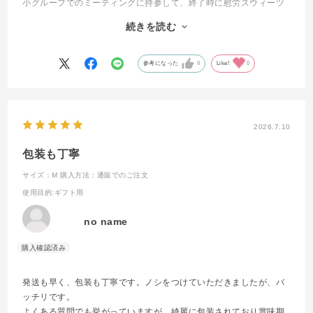
小グループでのミーティングに持参して、終了時に慰労スウィーツ
としてメンバーに渡すと、重たかった場も和み、次への活力にもな
続きを読む
ります。
もちろん自分へのご褒美としても、おいしくいただいています。
参考になった
0
Like!
0
2026.7.10
包装も丁寧
サイズ：M
購入方法：通販でのご注文
使用目的
:ギフト用
no name
発送も早く、包装も丁寧です。ノシをつけていただきましたが、バ
ッチリです。
よくある質問でも挙がっていますが、綺麗に包装されており賞味期