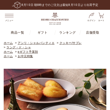
6,480
円
送料無料！
税込
以上で
※一部地域・商品は除く
ログイン
カート
メニュー
商品一覧
ギフト
ランキング
店舗受取
ホーム
>
アンリ・シャルパンティエ
>
クッキー/サブレ
>
ラング・ド・シャ
ホーム
>
eギフト予算別
ホーム
>
お中元特集