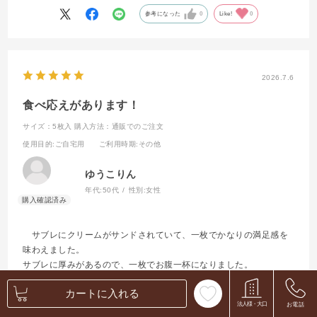
参考になった
0
Like!
0
2026.7.6
食べ応えがあります！
サイズ：5枚入
購入方法：通販でのご注文
使用目的
:ご自宅用
ご利用時期
:その他
ゆうこりん
年代:
50代
性別:
女性
サブレにクリームがサンドされていて、一枚でかなりの満足感を
味わえました。
サブレに厚みがあるので、一枚でお腹一杯になりました。
カートに入れる
参考になった
0
Like!
0
法人様・大口
お電話