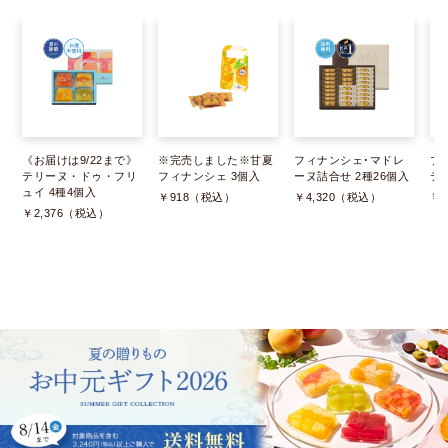
《お届けは9/22まで》
※完売しました※甘夏
フィナンシェ･マドレ
プ
テリーヌ・ドゥ・フリ
フィナンシェ 3個入
ーヌ詰合せ 2種26個入
ティ
ュイ 4種4個入
￥918（税込）
￥4,320（税込）
￥3
￥2,376（税込）