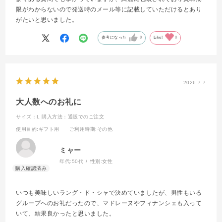
限がわからないので発送時のメール等に記載していただけるとあり
がたいと思いました。
参考になった
0
Like!
0
2026.7.7
大人数へのお礼に
サイズ：L
購入方法：通販でのご注文
使用目的
:ギフト用
ご利用時期
:その他
ミャー
年代:
50代
性別:
女性
いつも美味しいラング・ド・シャで決めていましたが、男性もいる
グループへのお礼だったので、マドレーヌやフィナンシェも入って
いて、結果良かったと思いました。