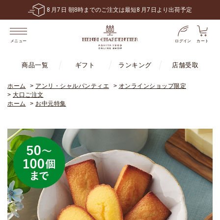
6,480
円
送料無料！
税込
以上で
※一部地域・商品は除く
ログイン
カート
メニュー
商品一覧
ギフト
ランキング
店舗受取
ホーム
>
アンリ・シャルパンティエ
>
オンラインショップ限定
>
大口ご注文
ホーム
>
お中元特集