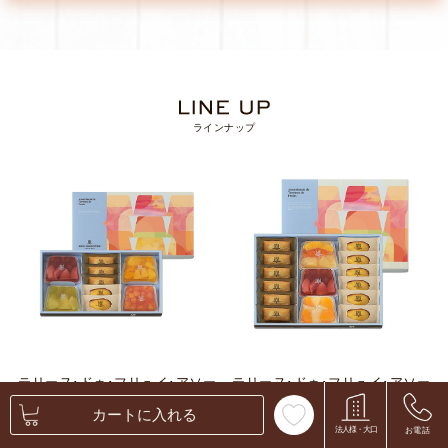
ラインナップ
テリーヌ･ドゥ･フリュイ･アソー
テリーヌ･ドゥ･フリュイ･アソー
ト S 6種9個入
ト M(A) 5種15個入
カートに入れる
2,700
3,240
￥
￥
（税込）
（税込）
法人様・大口
お電話