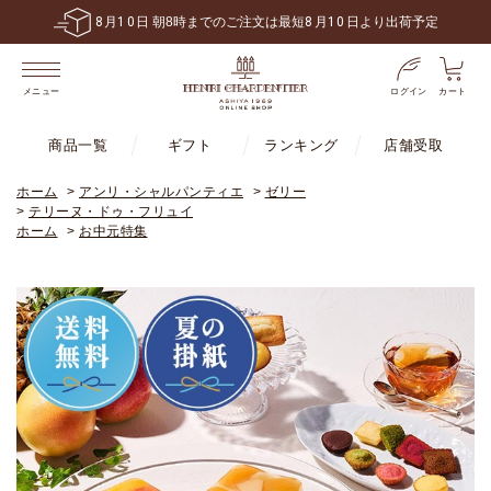
6,480
円
送料無料！
税込
以上で
※一部地域・商品は除く
ログイン
カート
メニュー
商品一覧
ギフト
ランキング
店舗受取
ホーム
>
アンリ・シャルパンティエ
>
ゼリー
>
テリーヌ・ドゥ・フリュイ
ホーム
>
お中元特集