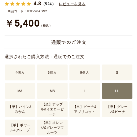
4.8
（524）
レビューを見る
商品コード：HTF-50ASN2
￥5,400
（税込）
選択されたご購入方法：通販でのご注文
4個入
6個入
9個入
S
MA
MB
L
LL
【単】アップ
【単】パイン&
【単】ピーチ&
【単】グレー
ル&イエローピ
みかん
アプリコット
プ&ピーチ
ーチ
【単】オレン
【単】ポワー
ジ&グレープフ
ル&グレープ
ルーツ