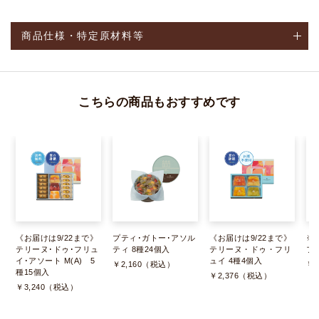
商品仕様・特定原材料等
こちらの商品もおすすめです
《お届けは9/22まで》
プティ･ガトー･アソル
《お届けは9/22まで》
※
テリーヌ･ドゥ･フリュ
ティ 8種24個入
テリーヌ・ドゥ・フリ
フ
イ･アソート M(A) 5
ュイ 4種4個入
￥2,160（税込）
￥
種15個入
￥2,376（税込）
￥3,240（税込）