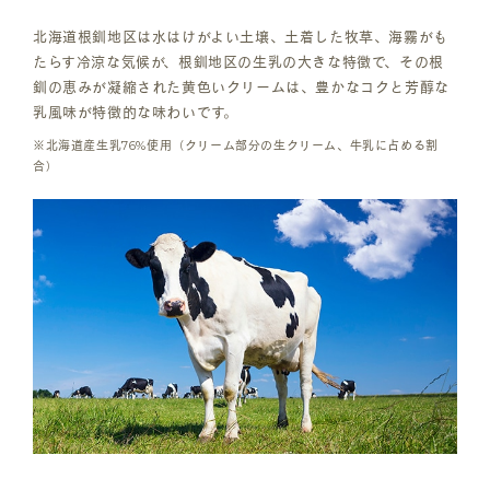
北海道根釧地区は水はけがよい土壌、土着した牧草、海霧がも
たらす冷涼な気候が、根釧地区の生乳の大きな特徴で、その根
釧の恵みが凝縮された黄色いクリームは、豊かなコクと芳醇な
乳風味が特徴的な味わいです。
※北海道産生乳76%使用（クリーム部分の生クリーム、牛乳に占める割
合）