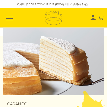
8
月
8
日23:59までのご注文は最短
8
月
11
日より出荷予定。
CASANEO