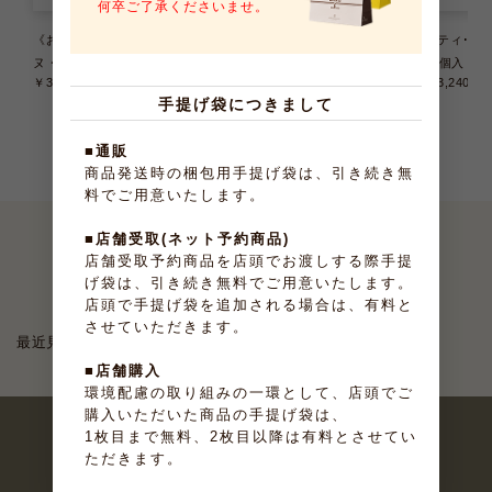
何卒ご了承くださいませ。
《お届けは9/22まで》テリー
アンリ・ケーキアイス 4種8個
プティ･ガト
ヌ・ドゥ・フリュイ 6種6個入
入
36個入
￥3,240
（税込）
￥3,780
（税込）
￥3,240
（
手提げ袋につきまして
■通販
商品発送時の梱包用手提げ袋は、引き続き無
料でご用意いたします。
■店舗受取(ネット予約商品)
店舗受取予約商品を店頭でお渡しする際手提
最近見たお菓子
げ袋は、引き続き無料でご用意いたします。
店頭で手提げ袋を追加される場合は、有料と
させていただきます。
最近見た商品がありません。
■店舗購入
環境配慮の取り組みの一環として、店頭でご
購入いただいた商品の手提げ袋は、
1枚目まで無料、2枚目以降は有料とさせてい
ただきます。