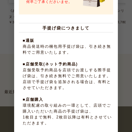
何卒ご了承くださいませ。
《お届けは9/22まで》テリー
《お届けは8/31まで》大納言ふ
アンリ・ケ
ヌ・ドゥ・フリュイ 6種6個入
ぃなんしぇ 10個入
入
￥3,240
（税込）
￥2,376
（税込）
￥3,780
（
手提げ袋につきまして
■通販
商品発送時の梱包用手提げ袋は、引き続き無
料でご用意いたします。
■店舗受取(ネット予約商品)
店舗受取予約商品を店頭でお渡しする際手提
最近見たお菓子
げ袋は、引き続き無料でご用意いたします。
店頭で手提げ袋を追加される場合は、有料と
させていただきます。
最近見た商品がありません。
■店舗購入
環境配慮の取り組みの一環として、店頭でご
購入いただいた商品の手提げ袋は、
1枚目まで無料、2枚目以降は有料とさせてい
ただきます。