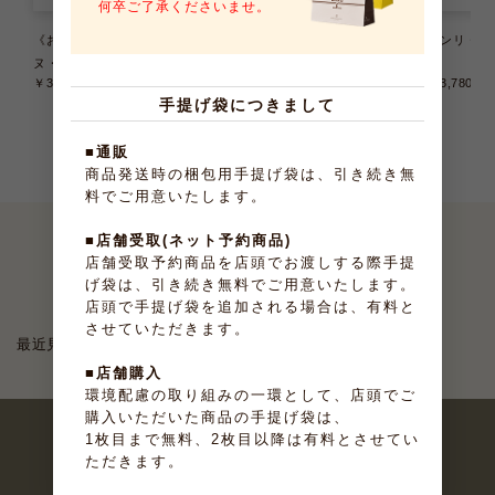
何卒ご了承くださいませ。
《お届けは9/22まで》テリー
《お届けは8/31まで》大納言ふ
アンリ・ケ
ヌ・ドゥ・フリュイ 6種6個入
ぃなんしぇ 10個入
入
￥3,240
（税込）
￥2,376
（税込）
￥3,780
（
手提げ袋につきまして
■通販
商品発送時の梱包用手提げ袋は、引き続き無
料でご用意いたします。
■店舗受取(ネット予約商品)
店舗受取予約商品を店頭でお渡しする際手提
最近見たお菓子
げ袋は、引き続き無料でご用意いたします。
店頭で手提げ袋を追加される場合は、有料と
させていただきます。
最近見た商品がありません。
■店舗購入
環境配慮の取り組みの一環として、店頭でご
購入いただいた商品の手提げ袋は、
1枚目まで無料、2枚目以降は有料とさせてい
ただきます。