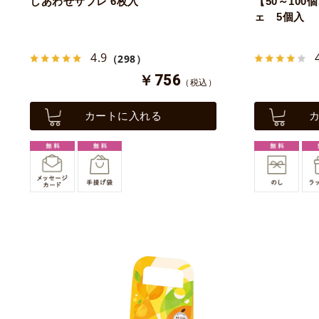
しあわせサブレ 6枚入
【50～10
ェ 5個入
4.9
（298）
￥756
（税込）
カートに入れる