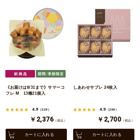
《お届けは8/31まで》サマーコ
しあわせサブレ 24枚入
フレ M 13種21個入
4.9
4.9
（329）
（298）
￥2,376
￥2,700
（税込）
（税込）
カートに入れる
カートに入れる