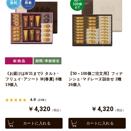
《お届けは8/31まで》タルト･
【50～100個ご注文用】フィナ
フリュイ･アソート M(春夏) 8種
ンシェ･マドレーヌ詰合せ 2種
19個入
26個入
4.9
（236）
￥4,320
￥4,320
（税込）
（税込）
カートに入れる
カートに入れる