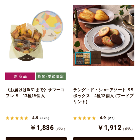
《お届けは8/31まで》サマーコ
ラング・ド・シャ･アソート SS
フレ S 13種15個入
ボックス 4種12個入 (フードプ
リント)
4.9
4.9
（328）
（27）
￥1,836
￥1,912
（税込）
（税込）