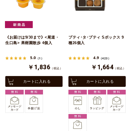
《お届けは9/30まで》<尾道・
プティ･タ･プティ Sボックス 9
生口島> 果樹園散歩 4個入
種26個入
5.0
4.9
（1）
（423）
￥1,836
￥1,664
（税込）
（税込）
カートに入れる
カートに入れる