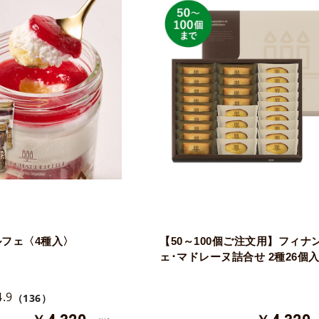
フェ〈4種入〉
【50～100個ご注文用】フィナ
ェ･マドレーヌ詰合せ 2種26個
4.9
（136）