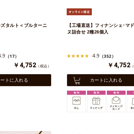
ーズタルト＜ブルターニ
【工場直送】フィナンシェ･マ
ヌ詰合せ 2種26個入
4.9
4.9
（17）
（352）
￥4,752
￥4,752
（税込）
カートに入れる
カートに入れる