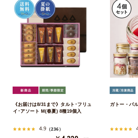
《お届けは8/31まで》タルト･フリュ
ガトー・パル
イ･アソート M(春夏) 8種19個入
4.9
（236）