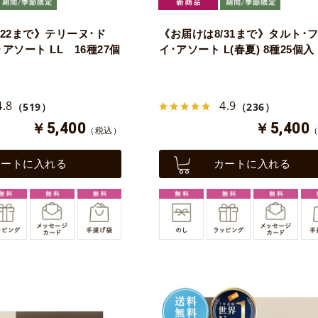
/22まで》テリーヌ･ド
《お届けは8/31まで》タルト･
アソート LL 16種27個
イ･アソート L(春夏) 8種25個入
4.8
4.9
（519）
（236）
￥5,400
￥5,400
（税込）
カートに入れる
カートに入れる