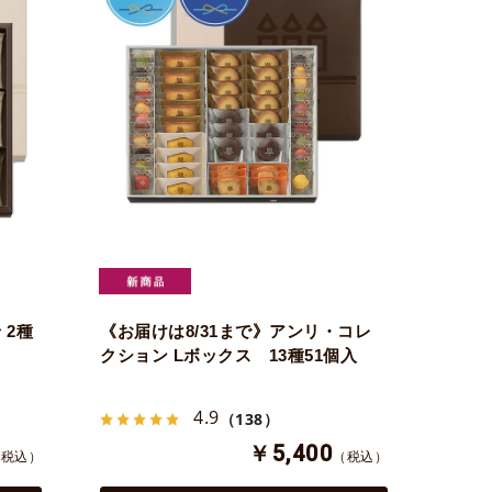
 2種
《お届けは8/31まで》アンリ・コレ
クション Lボックス 13種51個入
4.9
（138）
￥5,400
（税込）
（税込）