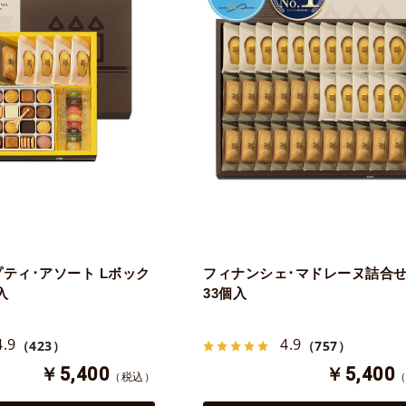
プティ･アソート Lボック
フィナンシェ･マドレーヌ詰合せ
入
33個入
4.9
4.9
（423）
（757）
￥5,400
￥5,400
（税込）