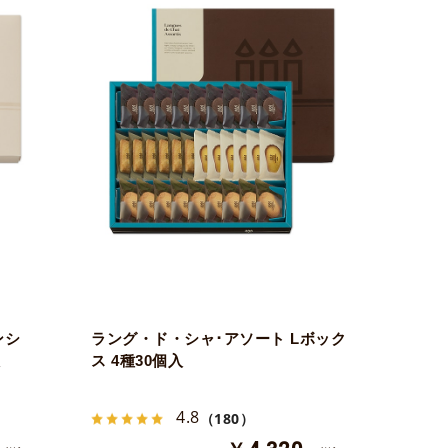
ンシ
ラング・ド・シャ･アソート Lボック
入
ス 4種30個入
4.8
（180）