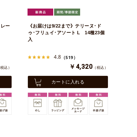
ドレー
《お届けは9/22まで》テリーヌ･ド
ゥ･フリュイ･アソート L 14種23個
入
4.8
（519）
￥4,320
（税込）
（税込）
カートに入れる